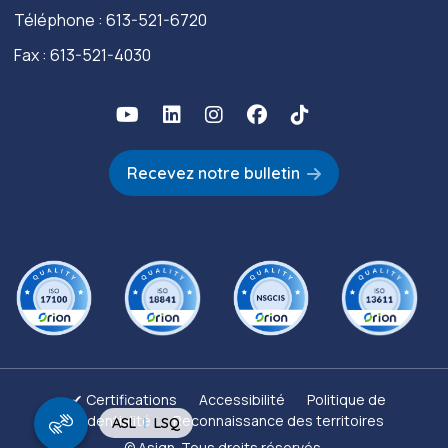
Téléphone :
613-521-6720
Fax : 613-521-4030
Recevez notre bulletin
✔ Certifications
Accessibilité
Politique de
confidentialité
Reconnaissance des territoires
|
ASL
LSQ
© Asign. Tous droits réservés.